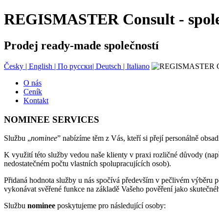
REGISMASTER Consult - společ
Prodej ready-made společností
Česky |
English |
По русски|
Deutsch |
Italiano
O nás
Ceník
Kontakt
NOMINEE SERVICES
Službu „
nominee
” nabízíme těm z Vás, kteří si přejí personálně obsad
K využití této služby vedou naše klienty v praxi rozličné důvody (na
nedostatečném počtu vlastních spolupracujících osob).
Přidaná hodnota služby u nás spočívá především v pečlivém výběru po
vykonávat svěřené funkce na základě Vašeho pověření jako skutečného
Službu
nominee
poskytujeme pro následující osoby: